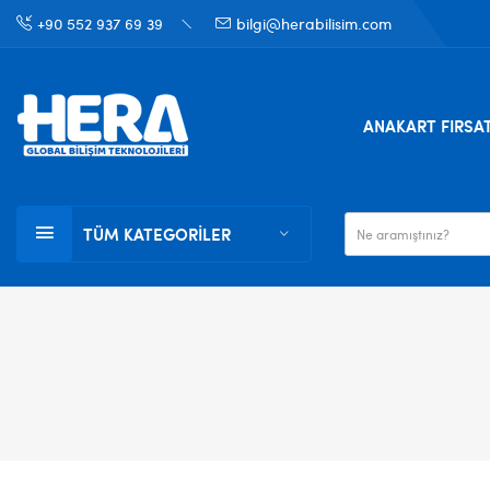
+90 552 937 69 39
bilgi@herabilisim.com
ANAKART FIRSA
TÜM KATEGORILER